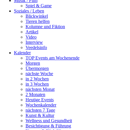
Musik / Film
Spiel & Game
Soziales / Leben
Blickwinkel
Tieren helfen
Kolumne und Fiktion
Artikel
Video
Interview
Veedelsinfo
Kalender
TOP Events am Wochenende
Morgen
Übermorgen
nächste Woche
in 2 Wochen
in 3 Wochen
nächsten Monat
2 Monaten
Heutige Events
Wochenkalender
nächsten 7 Tage
Kunst & Kultur
Wellness und Gesundheit
Besichtigung & Führung