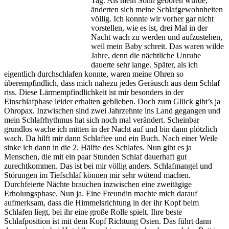
Tag. Als mein Sohn geboren wurde,
änderten sich meine Schlafgewohnheiten
völlig. Ich konnte wir vorher gar nicht
vorstellen, wie es ist, drei Mal in der
Nacht wach zu werden und aufzustehen,
weil mein Baby schreit. Das waren wilde
Jahre, denn die nächtliche Unruhe
dauerte sehr lange. Später, als ich
eigentlich durchschlafen konnte, waren meine Ohren so
überempfindlich, dass mich nahezu jedes Geräusch aus dem Schlaf
riss. Diese Lärmempfindlichkeit ist mir besonders in der
Einschlafphase leider erhalten geblieben. Doch zum Glück gibt’s ja
Ohropax. Inzwischen sind zwei Jahrzehnte ins Land gegangen und
mein Schlafrhythmus hat sich noch mal verändert. Scheinbar
grundlos wache ich mitten in der Nacht auf und bin dann plötzlich
wach. Da hilft mir dann Schlaftee und ein Buch. Nach einer Weile
sinke ich dann in die 2. Hälfte des Schlafes. Nun gibt es ja
Menschen, die mit ein paar Stunden Schlaf dauerhaft gut
zurechtkommen. Das ist bei mir völlig anders. Schlafmangel und
Störungen im Tiefschlaf können mir sehr wütend machen.
Durchfeierte Nächte brauchen inzwischen eine zweitägige
Erholungsphase. Nun ja. Eine Freundin machte mich darauf
aufmerksam, dass die Himmelsrichtung in der ihr Kopf beim
Schlafen liegt, bei ihr eine große Rolle spielt. Ihre beste
Schlafposition ist mit dem Kopf Richtung Osten. Das führt dann