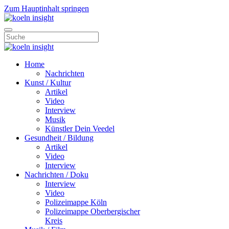
Zum Hauptinhalt springen
Home
Nachrichten
Kunst / Kultur
Artikel
Video
Interview
Musik
Künstler Dein Veedel
Gesundheit / Bildung
Artikel
Video
Interview
Nachrichten / Doku
Interview
Video
Polizeimappe Köln
Polizeimappe Oberbergischer
Kreis