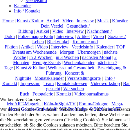
Veedelsinfo
Kalender
Info / Kontakt
Home
|
Kunst / Kultur
|
Artikel
|
Video
|
Interview
|
Musik
|
Künstler
Dein Veedel
|
Gesundheit /
Bildung
|
Artikel
|
Video
|
Interview
|
Nachrichten /
Doku
|
Polizeimappe Köln
|
Interview
|
Artikel
|
Video
|
Soziales /
Leben
|
Blickwinkel
|
Kolumne und
Fiktion
|
Artikel
|
Video
|
Interview
|
Veedelsinfo
|
Kalender
|
TOP
Events am Wochenende
|
Morgen
|
Übermorgen
|
nächste
Woche
|
in 2 Wochen
|
in 3 Wochen
|
nächsten Monat
|
2
Monaten
|
Heutige Events
|
Wochenkalender
|
nächsten 7
Tage
|
Kunst & Kultur
|
Wellness und Gesundheit
|
Besichtigung &
Führung
|
Konzert &
Nightlife
|
Monatskalender
|
Veranstaltungsorte
|
Info /
Kontakt
|
Impressum
|
Team
|
Kontaktadressen
|
Videoworkshop
|
Ban
gesucht
|
Wir suchen
Euch
|
Fotogalerie
|
Kontakt
|
Videojournalismus
|
Wir benutzen Cookies
lebeART-Magazin
|
Köln-InSight-TV
|
Forum-Cologne
|
Mega-
Herz
|
Galerie-Graf-Adolf
|
MC-ProMedia
|
© 2026 lebeART
Wir nutzen Cookies auf unserer Website. Einige von ihnen sind essenzi
für den Betrieb der Seite, während andere uns helfen, diese Website un
die Nutzererfahrung zu verbessern (Tracking Cookies). Sie können sel
entscheiden, ob Sie die Cookies zulassen möchten. Bitte beachten Sie,