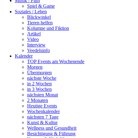
Musik / Film
Spiel & Game
Soziales / Leben
Blickwinkel
Tieren helfen
Kolumne und Fiktion
Artikel
Video
Interview
Veedelsinfo
Kalender
TOP Events am Wochenende
Morgen
Übermorgen
nächste Woche
in 2 Wochen
in 3 Wochen
nächsten Monat
2 Monaten
Heutige Events
Wochenkalender
nächsten 7 Tage
Kunst & Kultur
Wellness und Gesundheit
Besichtigung & Führung