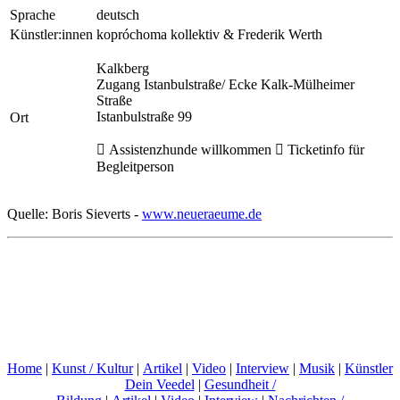
Sprache
deutsch
Künstler:innen
kopróchoma kollektiv & Frederik Werth
Kalkberg
Zugang Istanbulstraße/ Ecke Kalk-Mülheimer
Straße
Istanbulstraße 99
Ort
 Assistenzhunde willkommen  Ticketinfo für
Begleitperson
Quelle: Boris Sieverts -
www.neueraeume.de
Home
|
Kunst / Kultur
|
Artikel
|
Video
|
Interview
|
Musik
|
Künstler
Dein Veedel
|
Gesundheit /