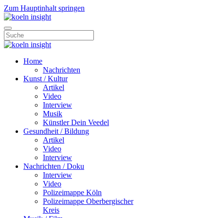
Zum Hauptinhalt springen
Home
Nachrichten
Kunst / Kultur
Artikel
Video
Interview
Musik
Künstler Dein Veedel
Gesundheit / Bildung
Artikel
Video
Interview
Nachrichten / Doku
Interview
Video
Polizeimappe Köln
Polizeimappe Oberbergischer
Kreis