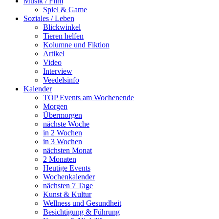
Musik / Film
Spiel & Game
Soziales / Leben
Blickwinkel
Tieren helfen
Kolumne und Fiktion
Artikel
Video
Interview
Veedelsinfo
Kalender
TOP Events am Wochenende
Morgen
Übermorgen
nächste Woche
in 2 Wochen
in 3 Wochen
nächsten Monat
2 Monaten
Heutige Events
Wochenkalender
nächsten 7 Tage
Kunst & Kultur
Wellness und Gesundheit
Besichtigung & Führung