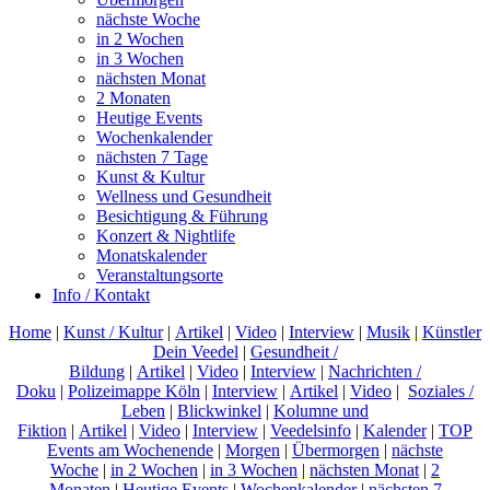
nächste Woche
in 2 Wochen
in 3 Wochen
nächsten Monat
2 Monaten
Heutige Events
Wochenkalender
nächsten 7 Tage
Kunst & Kultur
Wellness und Gesundheit
Besichtigung & Führung
Konzert & Nightlife
Monatskalender
Veranstaltungsorte
Info / Kontakt
Home
|
Kunst / Kultur
|
Artikel
|
Video
|
Interview
|
Musik
|
Künstler
Dein Veedel
|
Gesundheit /
Bildung
|
Artikel
|
Video
|
Interview
|
Nachrichten /
Doku
|
Polizeimappe Köln
|
Interview
|
Artikel
|
Video
|
Soziales /
Leben
|
Blickwinkel
|
Kolumne und
Fiktion
|
Artikel
|
Video
|
Interview
|
Veedelsinfo
|
Kalender
|
TOP
Events am Wochenende
|
Morgen
|
Übermorgen
|
nächste
Woche
|
in 2 Wochen
|
in 3 Wochen
|
nächsten Monat
|
2
Monaten
|
Heutige Events
|
Wochenkalender
|
nächsten 7