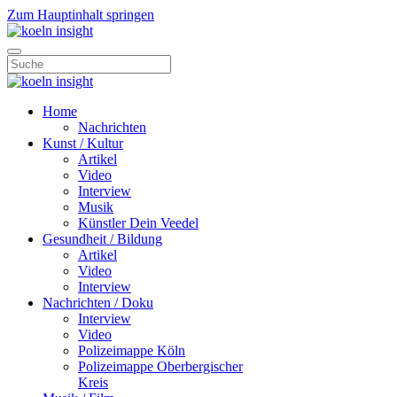
Zum Hauptinhalt springen
Home
Nachrichten
Kunst / Kultur
Artikel
Video
Interview
Musik
Künstler Dein Veedel
Gesundheit / Bildung
Artikel
Video
Interview
Nachrichten / Doku
Interview
Video
Polizeimappe Köln
Polizeimappe Oberbergischer
Kreis