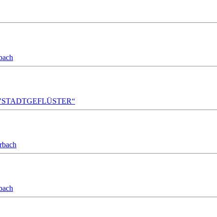
bach
A!DA! "STADTGEFLÜSTER“
orbach
bach