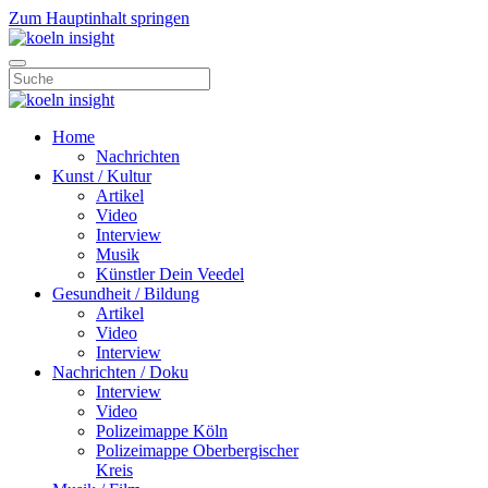
Zum Hauptinhalt springen
Home
Nachrichten
Kunst / Kultur
Artikel
Video
Interview
Musik
Künstler Dein Veedel
Gesundheit / Bildung
Artikel
Video
Interview
Nachrichten / Doku
Interview
Video
Polizeimappe Köln
Polizeimappe Oberbergischer
Kreis