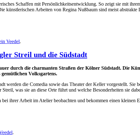
ches Schaffen mit Persönlichkeitsentwicklung. So zeigt sie mit ihrem I
ie künstlerischen Arbeiten von Regina Nußbaum sind meist abstrakte Da
ein Veedel
.
ler Streil und die Südstadt
hauer durch die charmanten Straßen der Kölner Südstadt. Die Küns
s gemütlichen Volksgartens.
t werden die Comedia sowie das Theater der Keller vorgestellt. Sie b
r Streil, was sie an diese Orte führt und welche Besonderheiten sie dabe
n bei ihrer Arbeit im Atelier beobachten und bekommen einen kleinen Ei
Veedel
.