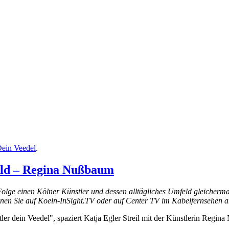
Dein Veedel
.
eld – Regina Nußbaum
r Folge einen Kölner Künstler und dessen alltägliches Umfeld gleicher
nnen Sie auf Koeln-InSight.TV oder auf Center TV im Kabelfernsehen 
tler dein Veedel", spaziert Katja Egler Streil mit der Künstlerin Regi