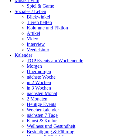
Musik / Film
Spiel & Game
Soziales / Leben
Blickwinkel
Tieren helfen
Kolumne und Fiktion
Artikel
Video
Interview
Veedelsinfo
Kalender
TOP Events am Wochenende
Morgen
Übermorgen
nächste Woche
in 2 Wochen
in 3 Wochen
nächsten Monat
2 Monaten
Heutige Events
Wochenkalender
nächsten 7 Tage
Kunst & Kultur
Wellness und Gesundheit
Besichtigung & Führung