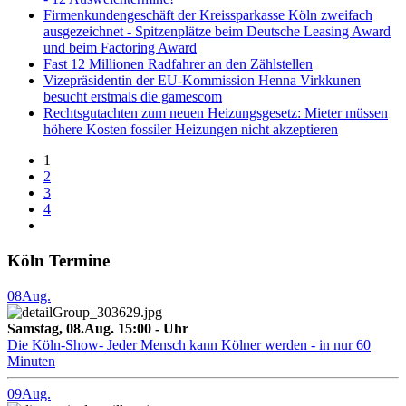
Firmenkundengeschäft der Kreissparkasse Köln zweifach
ausgezeichnet - Spitzenplätze beim Deutsche Leasing Award
und beim Factoring Award
Fast 12 Millionen Radfahrer an den Zählstellen
Vizepräsidentin der EU-Kommission Henna Virkkunen
besucht erstmals die gamescom
Rechtsgutachten zum neuen Heizungsgesetz: Mieter müssen
höhere Kosten fossiler Heizungen nicht akzeptieren
1
2
3
4
Köln Termine
08
Aug.
Samstag, 08.Aug. 15:00 - Uhr
Die Köln-Show- Jeder Mensch kann Kölner werden - in nur 60
Minuten
09
Aug.