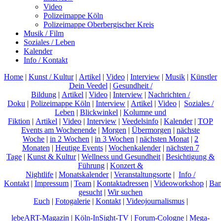
Video
Polizeimappe Köln
Polizeimappe Oberbergischer Kreis
Musik / Film
Soziales / Leben
Kalender
Info / Kontakt
Home
|
Kunst / Kultur
|
Artikel
|
Video
|
Interview
|
Musik
|
Künstler
Dein Veedel
|
Gesundheit /
Bildung
|
Artikel
|
Video
|
Interview
|
Nachrichten /
Doku
|
Polizeimappe Köln
|
Interview
|
Artikel
|
Video
|
Soziales /
Leben
|
Blickwinkel
|
Kolumne und
Fiktion
|
Artikel
|
Video
|
Interview
|
Veedelsinfo
|
Kalender
|
TOP
Events am Wochenende
|
Morgen
|
Übermorgen
|
nächste
Woche
|
in 2 Wochen
|
in 3 Wochen
|
nächsten Monat
|
2
Monaten
|
Heutige Events
|
Wochenkalender
|
nächsten 7
Tage
|
Kunst & Kultur
|
Wellness und Gesundheit
|
Besichtigung &
Führung
|
Konzert &
Nightlife
|
Monatskalender
|
Veranstaltungsorte
|
Info /
Kontakt
|
Impressum
|
Team
|
Kontaktadressen
|
Videoworkshop
|
Ban
gesucht
|
Wir suchen
Euch
|
Fotogalerie
|
Kontakt
|
Videojournalismus
|
lebeART-Magazin
|
Köln-InSight-TV
|
Forum-Cologne
|
Mega-