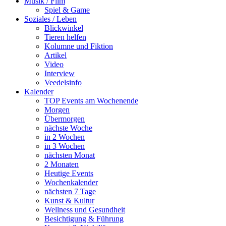
Musik / Film
Spiel & Game
Soziales / Leben
Blickwinkel
Tieren helfen
Kolumne und Fiktion
Artikel
Video
Interview
Veedelsinfo
Kalender
TOP Events am Wochenende
Morgen
Übermorgen
nächste Woche
in 2 Wochen
in 3 Wochen
nächsten Monat
2 Monaten
Heutige Events
Wochenkalender
nächsten 7 Tage
Kunst & Kultur
Wellness und Gesundheit
Besichtigung & Führung