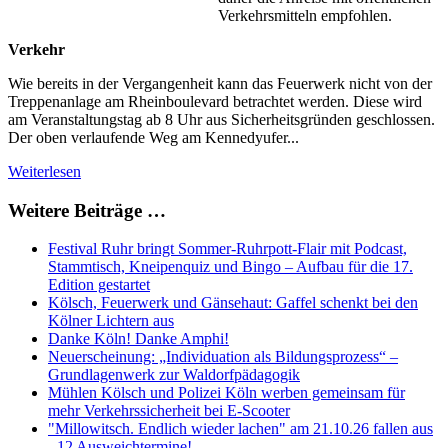
Verkehrsmitteln empfohlen.
Verkehr
Wie bereits in der Vergangenheit kann das Feuerwerk nicht von der
Treppenanlage am Rheinboulevard betrachtet werden. Diese wird
am Veranstaltungstag ab 8 Uhr aus Sicherheitsgründen geschlossen.
Der oben verlaufende Weg am Kennedyufer...
Weiterlesen
Weitere Beiträge …
Festival Ruhr bringt Sommer-Ruhrpott-Flair mit Podcast,
Stammtisch, Kneipenquiz und Bingo – Aufbau für die 17.
Edition gestartet
Kölsch, Feuerwerk und Gänsehaut: Gaffel schenkt bei den
Kölner Lichtern aus
Danke Köln! Danke Amphi!
Neuerscheinung: „Individuation als Bildungsprozess“ –
Grundlagenwerk zur Waldorfpädagogik
Mühlen Kölsch und Polizei Köln werben gemeinsam für
mehr Verkehrssicherheit bei E-Scooter
"Millowitsch. Endlich wieder lachen" am 21.10.26 fallen aus
- 12 Ausweichtermine!