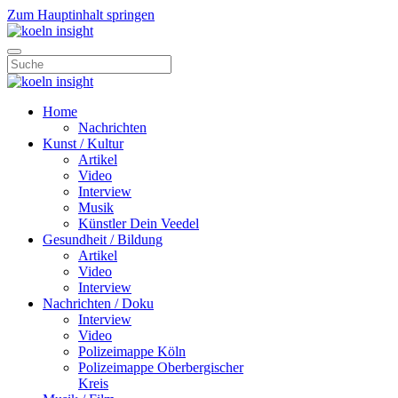
Zum Hauptinhalt springen
Home
Nachrichten
Kunst / Kultur
Artikel
Video
Interview
Musik
Künstler Dein Veedel
Gesundheit / Bildung
Artikel
Video
Interview
Nachrichten / Doku
Interview
Video
Polizeimappe Köln
Polizeimappe Oberbergischer
Kreis