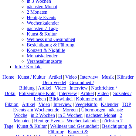
in 3 Wochen
nächsten Monat
2 Monaten
Heutige Events
Wochenkalender
nächsten 7 Tage
Kunst & Kultur
Wellness und Gesundheit
Besichtigung & Führung
Konzert & Nightlife
Monatskalender
Veranstaltungsorte
Info / Kontakt
Home
|
Kunst / Kultur
|
Artikel
|
Video
|
Interview
|
Musik
|
Künstler
Dein Veedel
|
Gesundheit /
Bildung
|
Artikel
|
Video
|
Interview
|
Nachrichten /
Doku
|
Polizeimappe Köln
|
Interview
|
Artikel
|
Video
|
Soziales /
Leben
|
Blickwinkel
|
Kolumne und
Fiktion
|
Artikel
|
Video
|
Interview
|
Veedelsinfo
|
Kalender
|
TOP
Events am Wochenende
|
Morgen
|
Übermorgen
|
nächste
Woche
|
in 2 Wochen
|
in 3 Wochen
|
nächsten Monat
|
2
Monaten
|
Heutige Events
|
Wochenkalender
|
nächsten 7
Tage
|
Kunst & Kultur
|
Wellness und Gesundheit
|
Besichtigung &
Führung
|
Konzert &