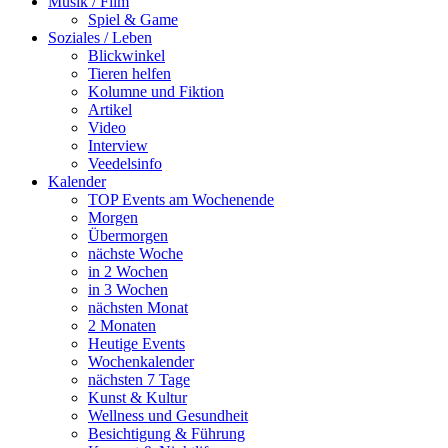
Musik / Film
Spiel & Game
Soziales / Leben
Blickwinkel
Tieren helfen
Kolumne und Fiktion
Artikel
Video
Interview
Veedelsinfo
Kalender
TOP Events am Wochenende
Morgen
Übermorgen
nächste Woche
in 2 Wochen
in 3 Wochen
nächsten Monat
2 Monaten
Heutige Events
Wochenkalender
nächsten 7 Tage
Kunst & Kultur
Wellness und Gesundheit
Besichtigung & Führung