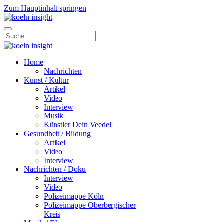
Zum Hauptinhalt springen
Home
Nachrichten
Kunst / Kultur
Artikel
Video
Interview
Musik
Künstler Dein Veedel
Gesundheit / Bildung
Artikel
Video
Interview
Nachrichten / Doku
Interview
Video
Polizeimappe Köln
Polizeimappe Oberbergischer
Kreis